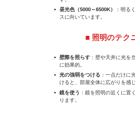
昼光色（5000～6500K）
：明る
スに向いています。
■ 照明のテ
壁際を照らす
：壁や天井に光を
に効果的。
光の強弱をつける
：一点だけに
けると、部屋全体に広がりを感
鏡を使う
：鏡を照明の近くに置
ります。