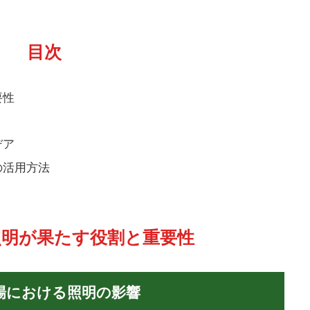
目次
要性
デア
の活用方法
で照明が果たす役割と重要性
場における照明の影響