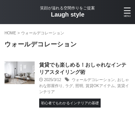
笑顔が溢れる空間作りをご提案
Laugh style
HOME
>
ウォールデコレーション
ウォールデコレーション
賃貸でも楽しめる！おしゃれなインテ
リアスタイリング術
2025/3/12
ウォールデコレーション
,
おしゃ
れな部屋作り
,
ラグ
,
照明
,
賃貸OKアイテム
,
賃貸イ
ンテリア
初心者でもわかるインテリアの基礎